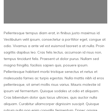
Pellentesque tempus diam erat, in finibus justo maximus id.
Vestibulum velit ipsum, consectetur a porttitor eget, congue at
odio. Vivamus a ante vel est euismod laoreet a at nulla. Proin
sagittis dapibus leo. Cras felis lectus, accumsan id risus non,
tempus tincidunt felis. Praesent ut dolor purus. Nullam sed
magna fringilla, facilisis sapien quis, posuere ipsum.
Pellentesque habitant morbi tristique senectus et netus et
malesuada fames ac turpis egestas. Nulla mattis nibh id eros
pellentesque, sit amet mollis risus varius. Mauris molestie id
ipsum vel fermentum. Quisque sodales ut odio et aliquam.
Cras bibendum dolor quis lacus ultricies, quis auctor nulla
aliquam. Curabitur ullamcorper dignissim suscipit. Quisque
rutrum nulla non enim convallis fermentum. Donec ornare